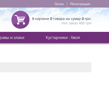
|
Логин
Регистрация
В корзине
0
товара на сумму
0
грн.
min заказ 400 грн
равы и злаки
Кустарники - Хвоя