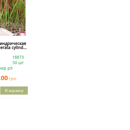
индрическая
rata cylind...
18873
50 шт
нер р9
.00
грн.