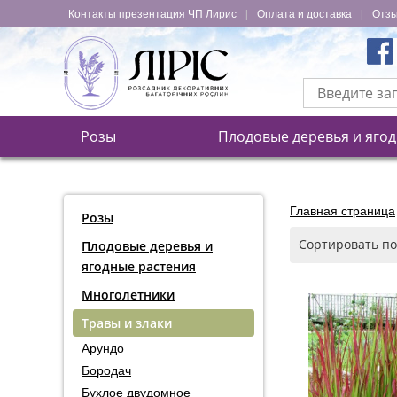
|
|
Контакты презентация ЧП Лирис
Оплата и доставка
Отзы
Розы
Плодовые деревья и яго
Главная страница
Розы
Сортировать п
Плодовые деревья и
ягодные растения
Многолетники
Травы и злаки
Арундо
Бородач
Бухлое двудомное