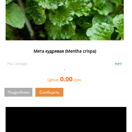
Мята кудрявая (Mentha crispa)
На складе
нет
-
0.00
Цена:
грн.
Подробнее
Сообщить