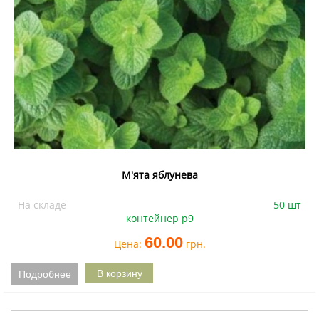
М'ята яблунева
На складе
50 шт
контейнер р9
60.00
Цена:
грн.
Подробнее