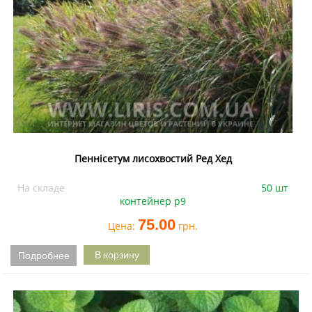
Пеннісетум лисохвостий Ред Хед
На складе
50 шт
контейнер р9
75.00
Цена:
грн.
Подробнее