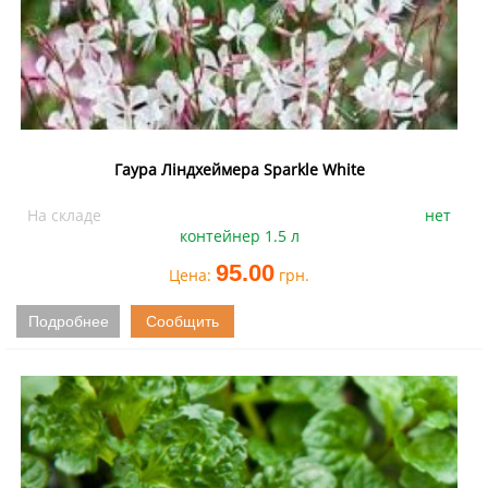
Гаура Ліндхеймера Sparkle White
На складе
нет
контейнер 1.5 л
95.00
Цена:
грн.
Подробнее
Сообщить