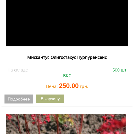
Мискантус Олигостахус Пурпуренсенс
На складе
500 шт
ВКС
250.00
Цена:
грн.
Подробнее