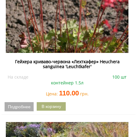
Гейхера криваво-червона «Лехткафер» Heuchera
sanguinea 'Leuchtkafer'
На складе
100 шт
контейнер 1.5л
110.00
Цена:
грн.
Подробнее