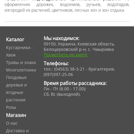
оформлению дорожек, водоемов, ручьев, водопадов,
изгородей из растений, цветников, лесных зон и зон отдыха.
Мы находимся:
Каталог
09150, Украина, Киевская область,
Кустарники -
Белоцерковский р-н, с. Чмыривка
Посмотреть на карте
Хвоя
Травы и злаки
Телефоны:
тел.: (04563) 38-3-21 - бухгалтерия,
Многолетники
(097)397-25-06
Плодовые
Время работы рассадника:
деревья и
Пн - Пт (8.00 - 17.00);
ягодные
Сб, Вс (выходной).
растения
Розы
Магазин
О нас
Доставка и